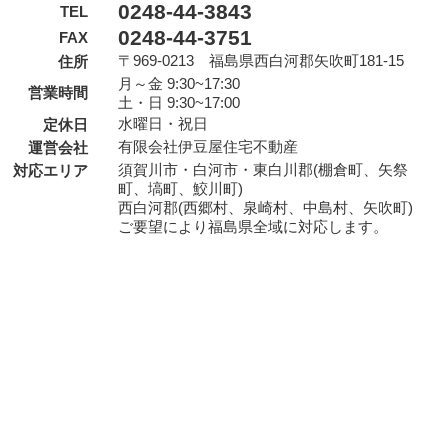
0248-44-3843
TEL
0248-44-3751
FAX
〒969-0213 福島県西白河郡矢吹町181-15
住所
月～金 9:30~17:30
営業時間
土・日 9:30~17:00
水曜日・祝日
定休日
有限会社伊豆屋住宅不動産
運営会社
須賀川市・白河市・東白川郡(棚倉町、矢祭
対応エリア
町、塙町、鮫川町)
西白河郡(西郷村、泉崎村、中島村、矢吹町)
ご要望により福島県全域に対応します。